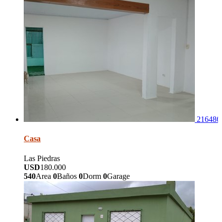
216486
Casa
Las Piedras
USD
180.000
540
Area
0
Baños
0
Dorm
0
Garage