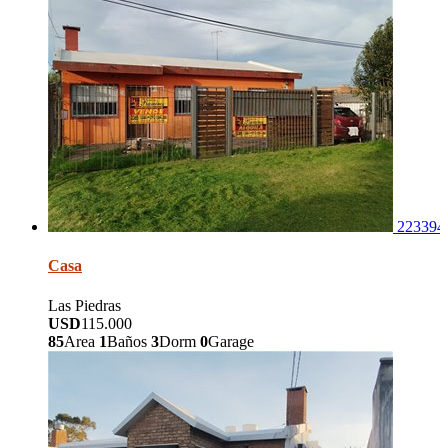
223394
Casa
Las Piedras
USD
115.000
85
Area
1
Baños
3
Dorm
0
Garage