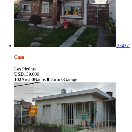
234371
Casa
Las Piedras
USD
139.000
102
Area
0
Baños
0
Dorm
0
Garage