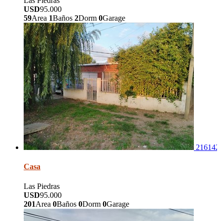
Las Piedras
USD
95.000
59
Area
1
Baños
2
Dorm
0
Garage
216142
Casa
Las Piedras
USD
95.000
201
Area
0
Baños
0
Dorm
0
Garage