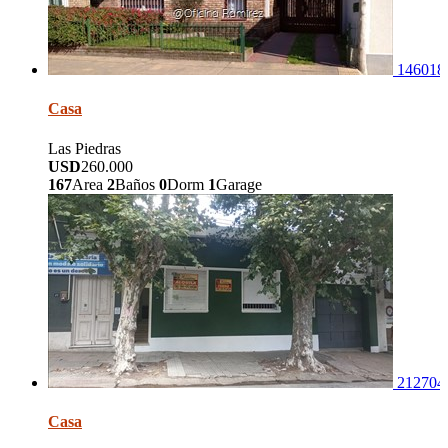
146018
Casa
Las Piedras
USD
260.000
167
Area
2
Baños
0
Dorm
1
Garage
212704
Casa