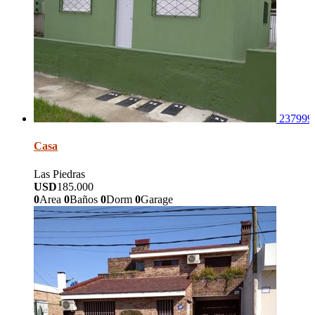
237999
Casa
Las Piedras
USD
185.000
0
Area
0
Baños
0
Dorm
0
Garage