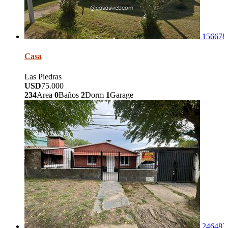
156678
Casa
Las Piedras
USD
75.000
234
Area
0
Baños
2
Dorm
1
Garage
246483