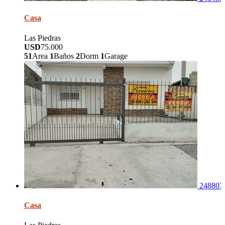
Casa
Las Piedras
USD
75.000
51
Area
1
Baños
2
Dorm
1
Garage
248807
Casa