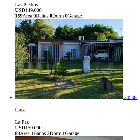
Las Piedras
USD
149.000
159
Area
0
Baños
0
Dorm
0
Garage
245480
Casa
La Paz
USD
150.000
83
Area
1
Baños
3
Dorm
1
Garage