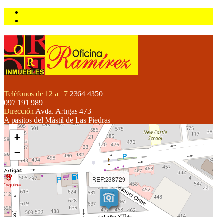
Teléfonos de 12 a 17
2364 4350
097 191 989
Dirección
Avda. Artigas 473
A pasitos del Mástil de Las Piedras
+
−
REF:238729