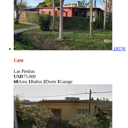
185765
Casa
Las Piedras
USD
75.000
68
Area
1
Baños
2
Dorm
1
Garage