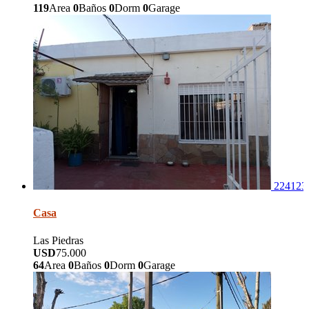
119
Area
0
Baños
0
Dorm
0
Garage
224123
Casa
Las Piedras
USD
75.000
64
Area
0
Baños
0
Dorm
0
Garage