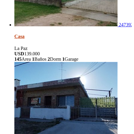
247392
Casa
La Paz
USD
139.000
145
Area
1
Baños
2
Dorm
1
Garage