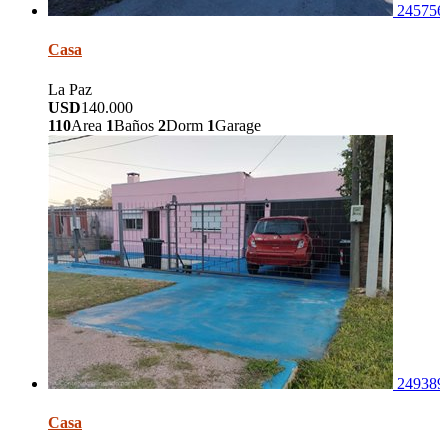
245756
Casa
La Paz
USD
140.000
110
Area
1
Baños
2
Dorm
1
Garage
249389
Casa