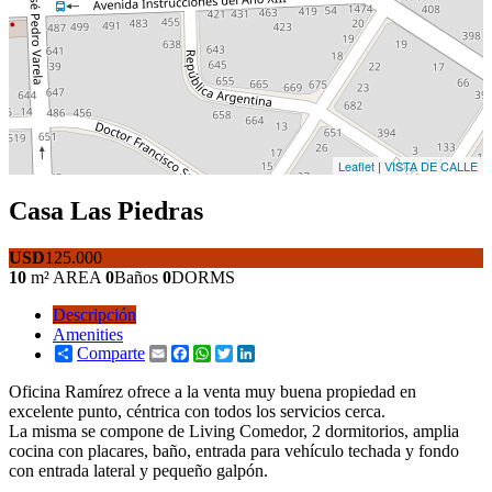
Leaflet
|
VISTA DE CALLE
Casa
Las Piedras
USD
125.000
10
m² AREA
0
Baños
0
DORMS
Descripción
Amenities
Comparte
Email
Facebook
WhatsApp
Twitter
LinkedIn
Oficina Ramírez ofrece a la venta muy buena propiedad en
excelente punto, céntrica con todos los servicios cerca.
La misma se compone de Living Comedor, 2 dormitorios, amplia
cocina con placares, baño, entrada para vehículo techada y fondo
con entrada lateral y pequeño galpón.