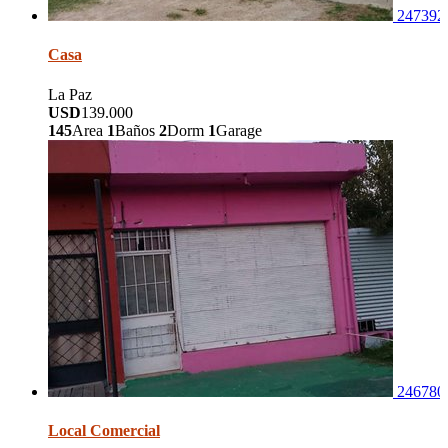
247392
Casa
La Paz
USD
139.000
145
Area
1
Baños
2
Dorm
1
Garage
246780
Local Comercial