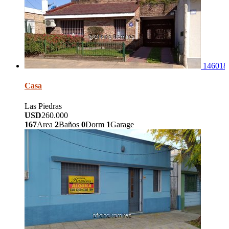
146018
Casa
Las Piedras
USD
260.000
167
Area
2
Baños
0
Dorm
1
Garage