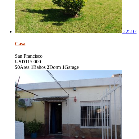
225101
Casa
San Francisco
USD
115.000
50
Area
1
Baños
2
Dorm
1
Garage