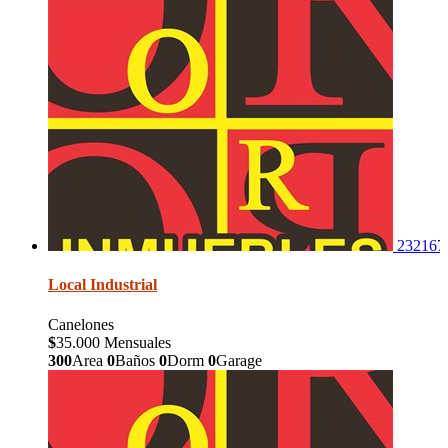
232167
Local Industrial
Canelones
$
35.000 Mensuales
300
Area
0
Baños
0
Dorm
0
Garage