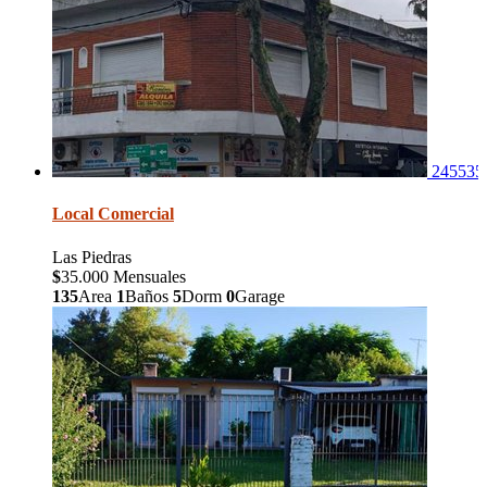
245535
Local Comercial
Las Piedras
$
35.000 Mensuales
135
Area
1
Baños
5
Dorm
0
Garage