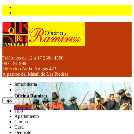
Teléfonos de 12 a 17
2364 4350
097 191 989
Dirección
Avda. Artigas 473
A pasitos del Mástil de Las Piedras
Inmobiliaria
Oficina Ramirez
Tipo
Nosotros
Tipo
Apartamento
Campo
Casa
Deposito