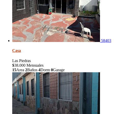
58403
Casa
Las Piedras
$
38.000 Mensuales
15
Area
2
Baños
4
Dorm
0
Garage