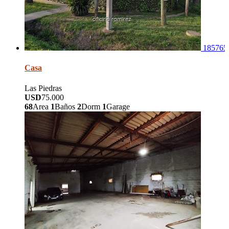
185765
Casa
Las Piedras
USD
75.000
68
Area
1
Baños
2
Dorm
1
Garage