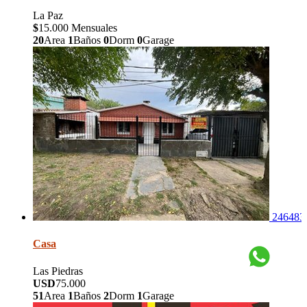
La Paz
$
15.000 Mensuales
20
Area
1
Baños
0
Dorm
0
Garage
246483
Casa
Las Piedras
USD
75.000
51
Area
1
Baños
2
Dorm
1
Garage