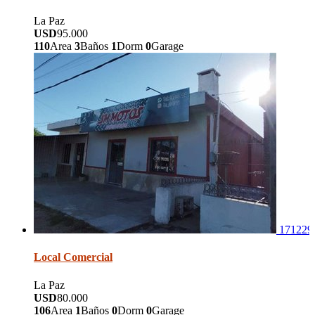
La Paz
USD
95.000
110
Area
3
Baños
1
Dorm
0
Garage
171229
Local Comercial
La Paz
USD
80.000
106
Area
1
Baños
0
Dorm
0
Garage