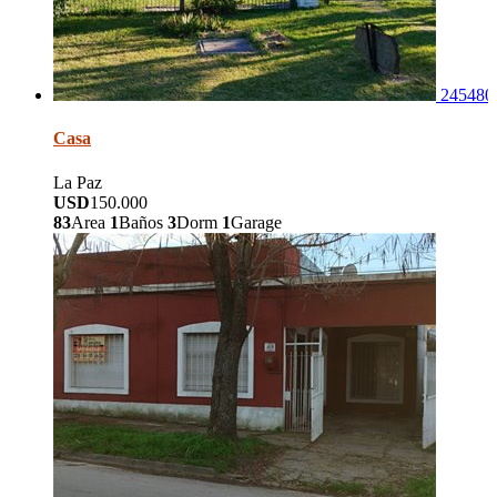
245480
Casa
La Paz
USD
150.000
83
Area
1
Baños
3
Dorm
1
Garage