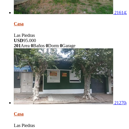
216142
Casa
Las Piedras
USD
95.000
201
Area
0
Baños
0
Dorm
0
Garage
212704
Casa
Las Piedras