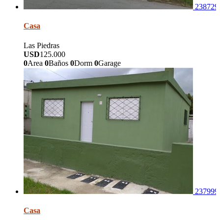
238729
Casa
Las Piedras
USD
125.000
0
Area
0
Baños
0
Dorm
0
Garage
237999
Casa