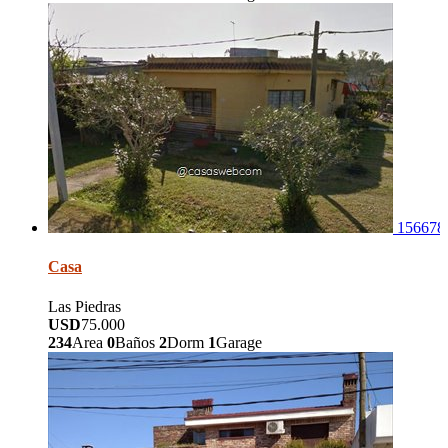
156678
Casa
Las Piedras
USD
75.000
234
Area
0
Baños
2
Dorm
1
Garage