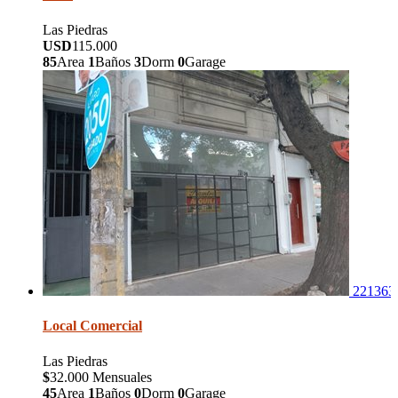
Las Piedras
USD
115.000
85
Area
1
Baños
3
Dorm
0
Garage
221363
Local Comercial
Las Piedras
$
32.000 Mensuales
45
Area
1
Baños
0
Dorm
0
Garage