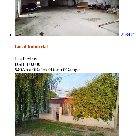
216479
Local Industrial
Las Piedras
USD
180.000
540
Area
0
Baños
0
Dorm
0
Garage