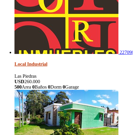
227098
Local Industrial
Las Piedras
USD
260.000
500
Area
0
Baños
0
Dorm
0
Garage