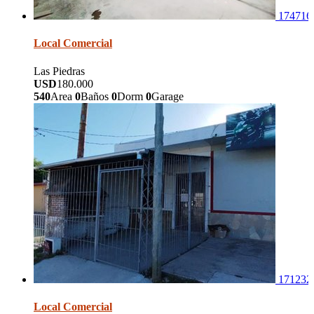
174716
Local Comercial
Las Piedras
USD
180.000
540
Area
0
Baños
0
Dorm
0
Garage
171232
Local Comercial