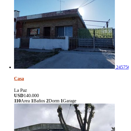
245756
Casa
La Paz
USD
140.000
110
Area
1
Baños
2
Dorm
1
Garage