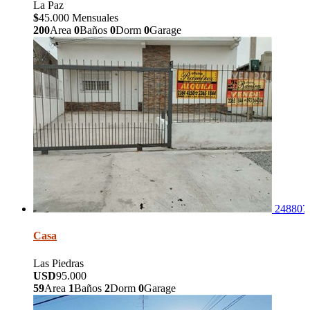
La Paz
$
45.000 Mensuales
200
Area
0
Baños
0
Dorm
0
Garage
248807
Casa
Las Piedras
USD
95.000
59
Area
1
Baños
2
Dorm
0
Garage