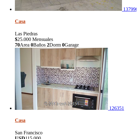
137996
Casa
Las Piedras
$
25.000 Mensuales
70
Area
0
Baños
2
Dorm
0
Garage
126351
Casa
San Francisco
USD
115.000