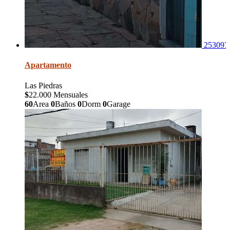
253097
Apartamento
Las Piedras
$
22.000 Mensuales
60
Area
0
Baños
0
Dorm
0
Garage