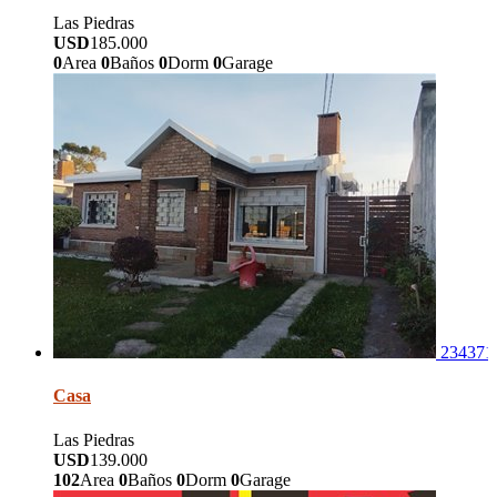
Las Piedras
USD
185.000
0
Area
0
Baños
0
Dorm
0
Garage
234371
Casa
Las Piedras
USD
139.000
102
Area
0
Baños
0
Dorm
0
Garage