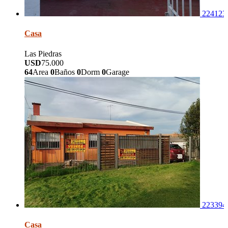
224123
Casa
Las Piedras
USD
75.000
64
Area
0
Baños
0
Dorm
0
Garage
223394
Casa