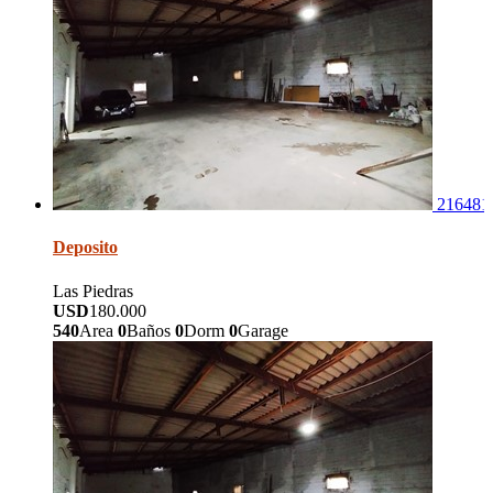
216481
Deposito
Las Piedras
USD
180.000
540
Area
0
Baños
0
Dorm
0
Garage