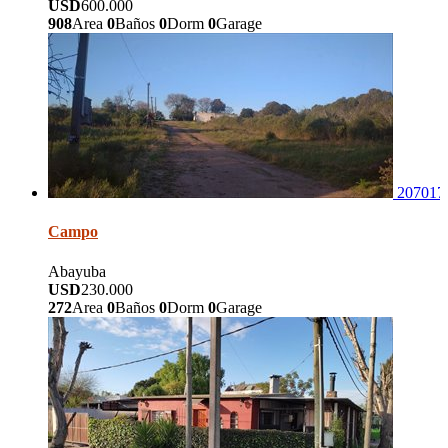
USD
600.000
908
Area
0
Baños
0
Dorm
0
Garage
207017
Campo
Abayuba
USD
230.000
272
Area
0
Baños
0
Dorm
0
Garage