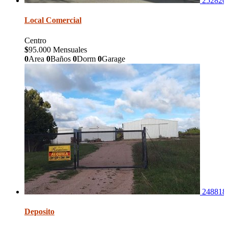
252820
Local Comercial
Centro
$
95.000 Mensuales
0
Area
0
Baños
0
Dorm
0
Garage
248818
Deposito